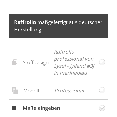
Weitere Erdtöne und viel Weiß können den
Look harmonisch ergänzen.
Raffrollo
maßgefertigt aus deutscher
Herstellung
Raffrollo
professional von
Stoffdesign
Lysel - Jylland #3J
in marineblau
Modell
Professional
Neues
Stoffdesign
Maße eingeben