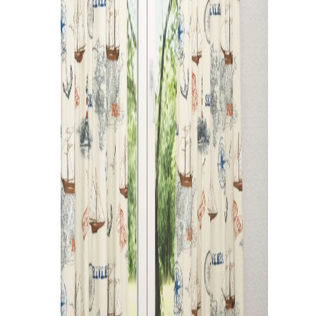
Kissen
Tischdecke
Fensterbilder
Gardinenstange
Stoffe
Panneaux