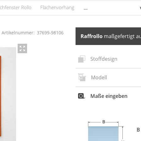
chfenster Rollo
Flächenvorhang
...
Artikelnummer:
37699
-
98106
Raffrollo
maßgefertigt au
Stoffdesign
Modell
Neues
S
Maße eingeben
B