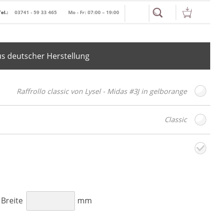
Tel.:
03741 - 59 33 465
Mo - Fr: 07:00 – 19:00
s deutscher Herstellung
Raffrollo classic von Lysel - Midas #3J in gelborange
Classic
toffdesign
Weiter
B
Breite
mm