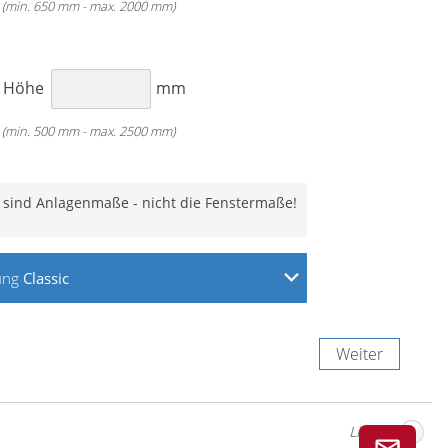
(min. 650 mm - max. 2000 mm)
Classic
Classic
Motor
H
Höhe
mm
(min. 500 mm - max. 2500 mm)
 sind Anlagenmaße - nicht die Fenstermaße!
ung
Classic
uben an der Wand
uben an der Decke
ben in der Fensternische
Weiter
Weiter
Links