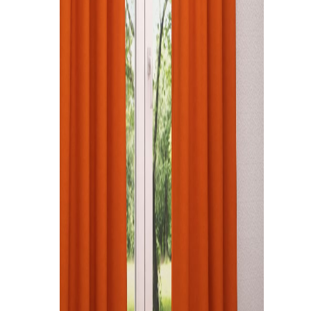
Kissen
Tischdecke
Fensterbilder
Gardinenstange
Stoffe
Panneaux