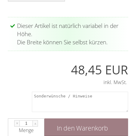
Vorhangschals
Kissen
Ösenschals
Tischdecke
Dieser Artikel ist natürlich variabel in der
Höhe.
Fensterbilder
Die Breite können Sie selbst kürzen.
Gardinenstange
Stoffe
48,45 EUR
Panneaux
inkl. MwSt.
▼
▲
In den Warenkorb
Menge