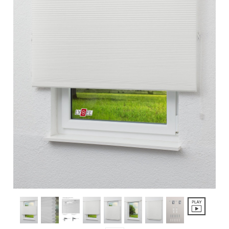
Outdoor-Plissees
Plissee mit Muster
Plissee günstig
Bildergalerie
Plissee Modelle
Plissee Befestigungen
Plissee Messanleitung
Plissee Waschanleitung
Schienensysteme
Zubehör / Ersatzteile
Rollo
Dachfenster Rollo
Rollos nach Maß