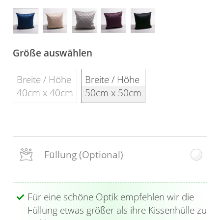
Gardinenstange
Stoffe
Größe auswählen
Panneaux
Breite / Höhe
Breite / Höhe
40cm x 40cm
50cm x 50cm
Füllung
(Optional)
Für eine schöne Optik empfehlen wir die
Füllung etwas größer als ihre Kissenhülle zu