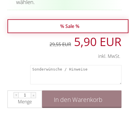
wählen.
% Sale %
5,90 EUR
29,55 EUR
inkl. MwSt.
▼
▲
In den Warenkorb
Menge