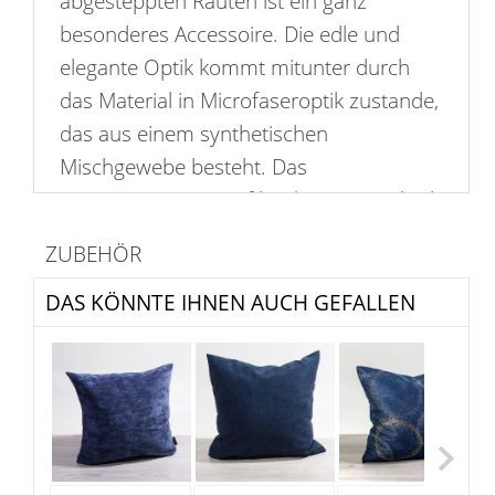
abgesteppten Rauten ist ein ganz
besonderes Accessoire. Die edle und
elegante Optik kommt mitunter durch
das Material in Microfaseroptik zustande,
das aus einem synthetischen
Mischgewebe besteht. Das
Rautenmuster ist auf beiden Seiten gleich
und verleiht dem Kissenbezug durch die
ZUBEHÖR
geometrischen Formen eine moderne
Note. Bitte beachten Sie, dass der Bezug
DAS KÖNNTE IHNEN AUCH GEFALLEN
nicht waschbar ist. Passende
Kissenfüllungen sind separat im Shop
erhältlich.
Ein geheimnisvoller, edler und dunkler