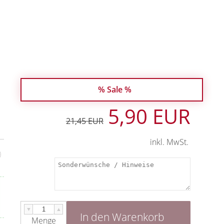
% Sale %
5,90 EUR
21,45 EUR
inkl. MwSt.
▼
▲
In den Warenkorb
Menge