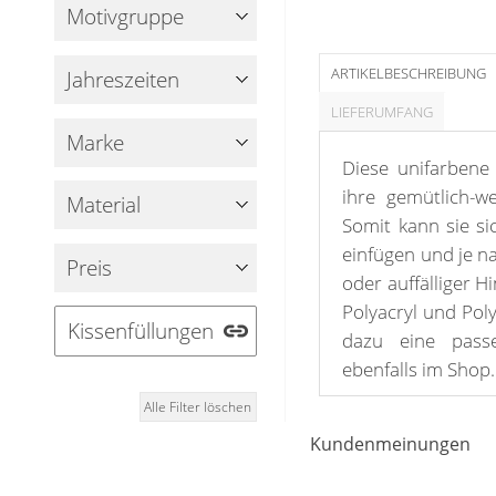
Fensterbilder
Motivgruppe
Gardinenstange
ARTIKELBESCHREIBUNG
Jahreszeiten
Stoffe
LIEFERUMFANG
Marke
Panneaux
Diese unifarbene
ihre gemütlich-we
Material
Somit kann sie si
einfügen und je n
Preis
oder auffälliger 
Polyacryl und Poly
Kissenfüllungen
dazu eine passe
ebenfalls im Shop.
Alle Filter löschen
Durch ein Kiss
Kundenmeinungen
maritimes Flair i
in Schlaf- und Ki