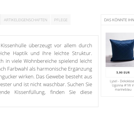
ARTIKELEIGENSCHAFTEN
PFLEGE
DAS KÖNNTE IH
 Kissenhülle überzeugt vor allem durch
iche Haptik und ihre leichte Struktur.
ch in viele Wohnbereiche spielend leicht
ach Farbwahl als harmonische Ergänzung
5,90 EUR
Hingucker wirken. Das Gewebe besteht aus
Lysel - Dekokiss
ester und ist nicht waschbar. Suchen Sie
Ugonna #1W i
marineblau
nde Kissenfüllung, finden Sie diese
en in schönem Azurblau kommt ein
n den Raum. Die ruhevolle Aura kann sich
nderzimmern ebenso gut entfalten wie im