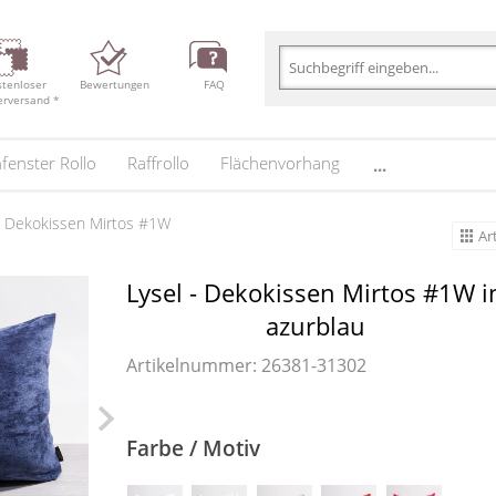
stenloser
Bewertungen
FAQ
erversand *
fenster Rollo
Raffrollo
Flächenvorhang
...
- Dekokissen Mirtos #1W
Ar
Lysel - Dekokissen Mirtos #1W i
azurblau
Artikelnummer: 26381-
31302
Farbe / Motiv