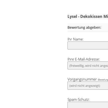
Wohnbereich. Mit
und Anthrazit 
Dunkelblau wohl 
Lysel - Dekokissen M
unterstreichen d
Bewertung abgeben:
von Natürlichkeit 
Ihr Name:
Ihre E-Mail-Adresse:
Vorgangsnummer
(Bestellun
Spam-Schutz: