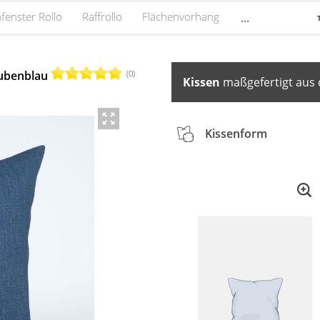
fenster Rollo
Raffrollo
Flächenvorhang
...
(0)
aubenblau
Kissen
maßgefertigt aus 
Kissenform