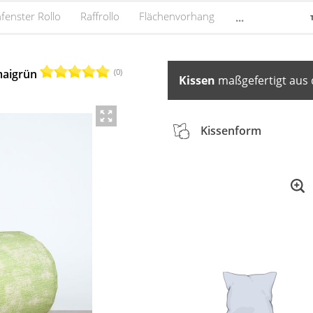
fenster Rollo
Raffrollo
Flächenvorhang
...
(0)
maigrün
Kissen
maßgefertigt aus 
Kissenform