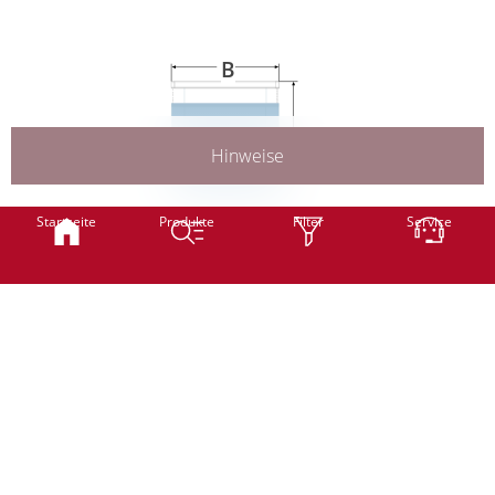
Weiter
B
H
Hinweise
Smart
Classic
Startseite
Produkte
Filter
Service
B
Breite
mm
(min. 600 mm -
Stoffbedingt
max. 1300 mm)
Classic
Professional
H
Höhe
mm