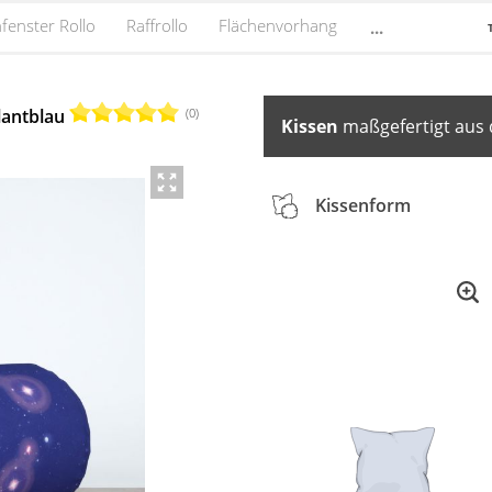
fenster Rollo
Raffrollo
Flächenvorhang
...
(0)
lantblau
Kissen
maßgefertigt aus 
Kissenform