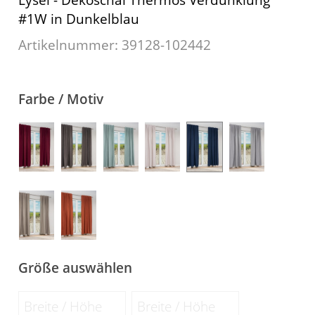
#1W in Dunkelblau
Kissen
Artikelnummer: 39128-
102442
Tischdecke
Fensterbilder
Farbe / Motiv
Gardinenstange
Stoffe
Panneaux
Größe auswählen
Breite / Höhe
Breite / Höhe