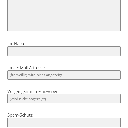
durch helle Blau- und Grautöne, durch
sanfte Nuancen von Creme und
Vanillegelb oder durch glänzende
Accessoires in warmen Metallictönen wie
Gold, Kupfer und Messing geschehen.
Ihr Name:
Ihre E-Mail-Adresse:
Vorgangsnummer
:
(Bestellung)
Spam-Schutz: