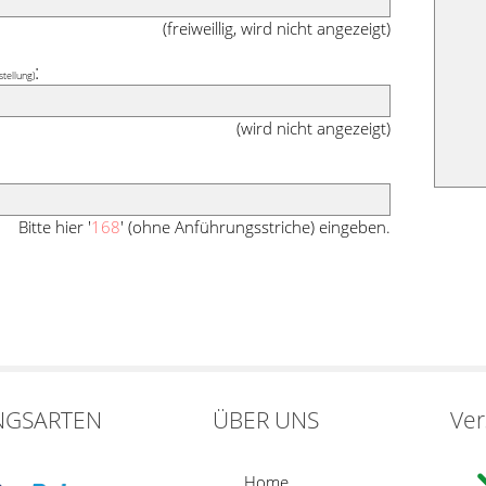
(freiweillig, wird nicht angezeigt)
:
stellung)
(wird nicht angezeigt)
Bitte hier '
168
' (ohne Anführungsstriche) eingeben.
NGSARTEN
ÜBER UNS
Ve
Home