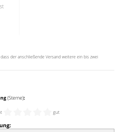
st
n, dass der anschließende Versand weitere ein bis zwei
ung
(Sterne)
:
ht
gut
ung: