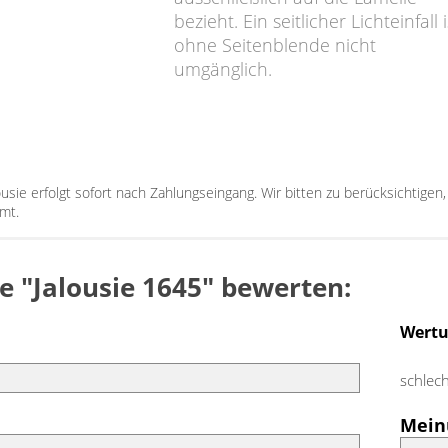
bezieht. Ein seitlicher Lichteinfall i
ohne Seitenblende nicht
umgänglich.
lousie erfolgt sofort nach Zahlungseingang. Wir bitten zu berücksichtige
mt.
ie "Jalousie 1645" bewerten:
Wert
schlec
Mein