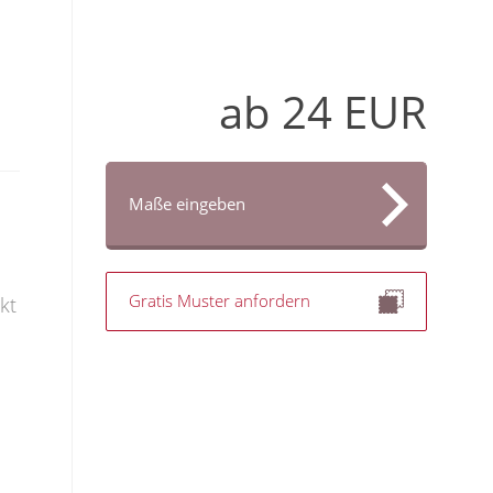
ab
24
EUR
Maße eingeben
Gratis Muster anfordern
kt