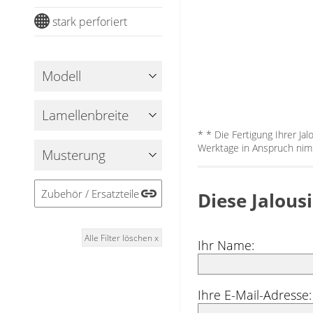
Gardinenschals
Outdoor-Plissees
stark perforiert
Messanleitung
Fliegengitter
Schlaufenschals
Vorhangschals
Kissen
Modell
Ösenschals
Tischdecke
Lamellenbreite
Fensterbilder
* * Die Fertigung Ihrer Ja
Werktage in Anspruch nim
Musterung
Gardinenstange
Stoffe
Zubehör / Ersatzteile
Diese Jalous
Panneaux
Alle Filter löschen x
Ihr Name:
Ihre E-Mail-Adresse: