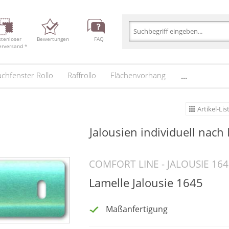
stenloser
Bewertungen
FAQ
erversand *
chfenster Rollo
Raffrollo
Flächenvorhang
...
Artikel-Lis
Jalousien
individuell nach
COMFORT LINE - JALOUSIE 164
Lamelle Jalousie 1645
Maßanfertigung