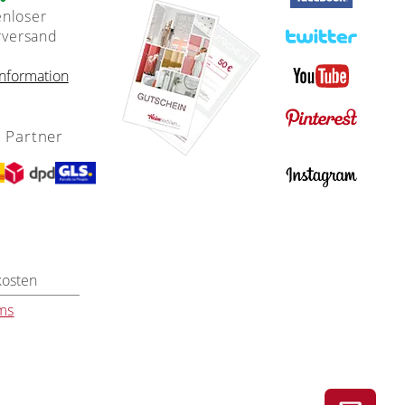
enloser
rversand
nformation
 Partner
kosten
ms