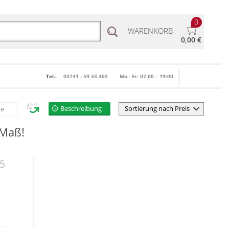
0
WARENKORB
0,00 €
Tel.:
03741 - 59 33 465
Mo - Fr: 07:00 – 19:00
Beschreibung
te
 Maß!
5