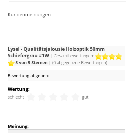
Fenster gut. Die zeitlose Farbe setzt
Kundenmeinungen
einerseits stilvolle Akzente, andererseits
versteht sie es sich charmant
zurückzunehmen, um farbige
Accessoires elegant in Szene zu setzen.
Lysel - Qualitätsjalousie Holzoptik 50mm
Schiefergrau #1W
| Gesamtbewertungen:
5
von 5 Sternen
| (
0
abgegebene Bewertungen)
Bewertung abgeben:
Wertung:
schlecht
gut
Meinung: