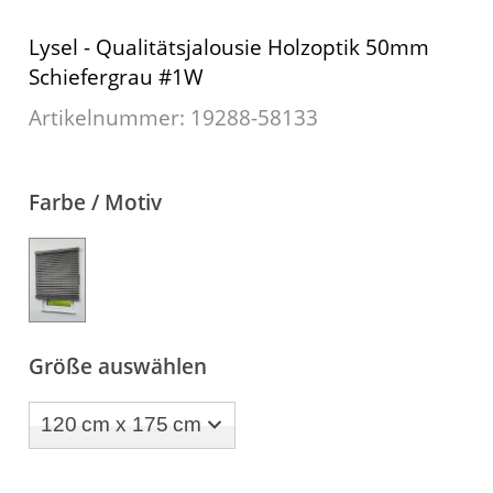
Maß
Sonnensegel
Scheibengardinen
Lysel - Qualitätsjalousie Holzoptik 50mm
Konfigurator
Schiefergrau #1W
Gardinenschals
Outdoor-Plissees
Artikelnummer: 19288-
58133
Messanleitung
Fliegengitter
Schlaufenschals
Vorhangschals
Kissen
Farbe / Motiv
Ösenschals
Tischdecke
Fensterbilder
Gardinenstange
Größe auswählen
Stoffe
Panneaux