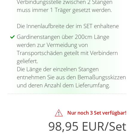
Verbindungsstelle zwischen 2 Stangen
Position setzen. Fädeln Sie auf die klassische
muss immer 1 Träger gesetzt werden.
Gardinenstange die Gardinenringe mit
Gleiteinlage und Haken auf; anschließend wird
Die Innenlaufbreite der im SET enhaltene
die Gardine oder der Vorhang mittels
Gardinenstangen über 200cm Länge
Gardinenband oder Kräuselband an den
werden zur Vermeidung von
Faltenhaken befestigt. Die integrierte
Transportschäden geteilt mit Verbindern
Gleiteinlage erleichtert die Bedienung und
geliefert.
sorgt zudem für ein nahezu geräuschloses
Die Länge der einzelnen Stangen
Verschieben der Ringe auf der Stange. Hier
entnehmen Sie aus den Bemaßungsskizzen
haben die Endstücke die Form eines Zylinders.
und deren Anzahl dem Lieferumfang.
Sie sind zudem mit drei rundherum laufenden
Einkerbungen versehen und werden mit dem
beiliegenden Innensechskantschlüssel fixiert;
im Gegensatz dazu werden die Kappen einfach
Nur noch
3
Set verfügbar!
auf die hintere Gardinenstange aufgesteckt.
98,95 EUR/Set
Die robusten Doppel-Kombiträger besitzen als