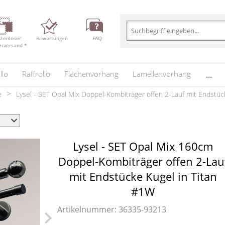
stenloser
Bewertungen
FAQ
erversand *
llo
Raffrollo
Flächenvorhang
Lamellenvorhang
...
e
Lysel - SET Opal Mix Doppel-Kombiträger offen 2-Lauf mit Endstü
Lysel - SET Opal Mix 160cm
Doppel-Kombiträger offen 2-Lau
mit Endstücke Kugel in Titan
#1W
Artikelnummer: 36335-
93213