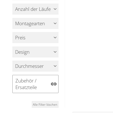
Fensterbilder
Anzahl der Läufe
Gardinenstange
Stoffe
Montagearten
Panneaux
Preis
Design
Durchmesser
Zubehör /
Ersatzteile
Alle Filter löschen