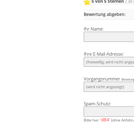
5
von 5 Sternen
| (
0
Bewertung abgeben:
Ihr Name:
Ihre E-Mail-Adresse:
Vorgangsnummer
(Bestellun
Spam-Schutz:
'd84'
Bitte hier
(ohne Anführu