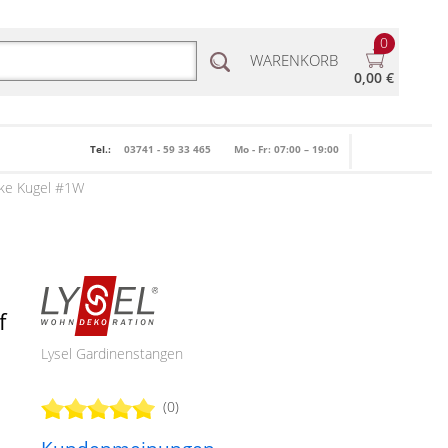
0
WARENKORB
0,00 €
Tel.:
03741 - 59 33 465
Mo - Fr: 07:00 – 19:00
cke Kugel #1W
f
Lysel Gardinenstangen
(0)