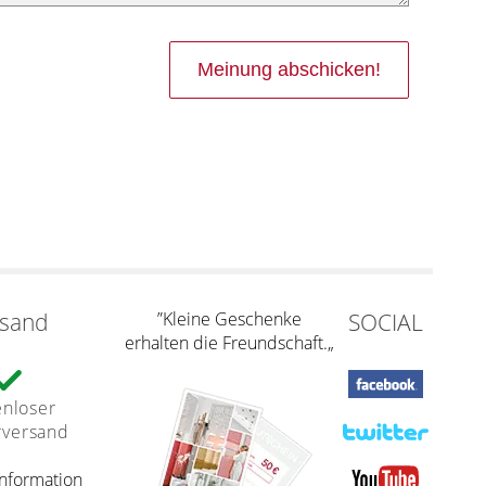
rsand
”Kleine Geschenke
SOCIAL
erhalten die Freundschaft.„
enloser
rversand
nformation