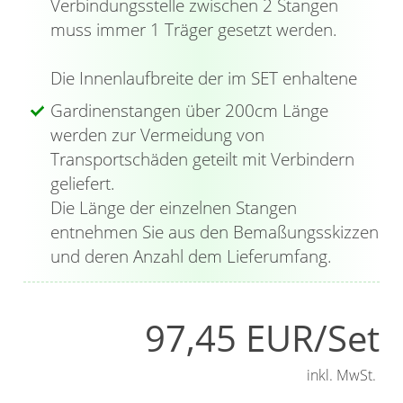
Verbindungsstelle zwischen 2 Stangen
Position setzen. Fädeln Sie auf die klassische
muss immer 1 Träger gesetzt werden.
Gardinenstange die Gardinenringe mit
Gleiteinlage und Haken auf; anschließend wird
Die Innenlaufbreite der im SET enhaltene
die Gardine oder der Vorhang mittels
Gardinenstangen über 200cm Länge
Gardinenband oder Kräuselband an den
werden zur Vermeidung von
Faltenhaken befestigt. Die integrierte
Transportschäden geteilt mit Verbindern
Gleiteinlage erleichtert die Bedienung und
geliefert.
sorgt zudem für ein nahezu geräuschloses
Die Länge der einzelnen Stangen
Verschieben der Ringe auf der Stange. Hier
entnehmen Sie aus den Bemaßungsskizzen
haben die Endstücke die Form einer Kugel und
und deren Anzahl dem Lieferumfang.
sind außerdem mit rundherum laufenden
Einkerbungen versehen. Mit dem beiliegenden
Innensechskantschlüssel werden sie fixiert; im
97,45 EUR/Set
Gegensatz dazu werden die Kappen einfach
auf die hintere Gardinenstange aufgesteckt.
inkl. MwSt.
Die robusten Doppel-Kombiträger besitzen als