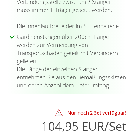
Verbindungsstelle zwischen 2 Stangen
Position setzen. Fädeln Sie auf die klassische
muss immer 1 Träger gesetzt werden.
Gardinenstange die Gardinenringe mit
Gleiteinlage und Haken auf; anschließend wird
Die Innenlaufbreite der im SET enhaltene
die Gardine oder der Vorhang mittels
Gardinenstangen über 200cm Länge
Gardinenband oder Kräuselband an den
werden zur Vermeidung von
Faltenhaken befestigt. Die integrierte
Transportschäden geteilt mit Verbindern
Gleiteinlage erleichtert die Bedienung und
geliefert.
sorgt zudem für ein nahezu geräuschloses
Die Länge der einzelnen Stangen
Verschieben der Ringe auf der Stange. Hier
entnehmen Sie aus den Bemaßungsskizzen
haben die Endstücke die Form eines
und deren Anzahl dem Lieferumfang.
Kegelstumpfs, wirken antik und können auch
an einen Türknauf erinnern. Mit dem
beiliegenden Innensechskantschlüssel werden
sie fixiert; im Gegensatz dazu werden die
Nur noch
2
Set verfügbar!
Kappen einfach auf die hintere Gardinenstange
104,95 EUR/Set
aufgesteckt. Die robusten Doppel-Kombiträger