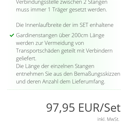
Verbindungsstelle zwischen 2 Stangen
Position setzen. Fädeln Sie auf die klassische
muss immer 1 Träger gesetzt werden.
Gardinenstange die Gardinenringe mit
Gleiteinlage und Haken auf; anschließend wird
Die Innenlaufbreite der im SET enhaltene
die Gardine oder der Vorhang mittels
Gardinenstangen über 200cm Länge
Gardinenband oder Kräuselband an den
werden zur Vermeidung von
Faltenhaken befestigt. Die integrierte
Transportschäden geteilt mit Verbindern
Gleiteinlage erleichtert die Bedienung und
geliefert.
sorgt zudem für ein nahezu geräuschloses
Die Länge der einzelnen Stangen
Verschieben der Ringe auf der Stange. Hier
entnehmen Sie aus den Bemaßungsskizzen
sind die Endstücke geometrisch und geradlinig,
und deren Anzahl dem Lieferumfang.
erinnern an einen Kegelstumpf. Zudem sind
sie mit rundherum laufenden Einkerbungen
verziert, wobei sich jeweils zwei mal drei
97,95 EUR/Set
nebeneinander befinden. Mit dem
beiliegenden Innensechskantschlüssel werden
inkl. MwSt.
sie fixiert; die Kappen dagegen einfach auf die