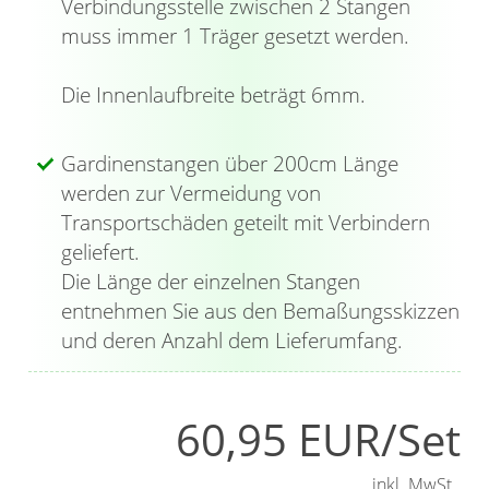
Verbindungsstelle zwischen 2 Stangen
Endstücke die Form eines Kegelstumpfs,
muss immer 1 Träger gesetzt werden.
wirken antik und können auch an einen
Türknauf erinnern. Mit dem beiliegenden
Die Innenlaufbreite beträgt 6mm.
Innensechskantschlüssel werden sie fixiert. Die
Gardinenstange können Sie in verschiedenen
Gardinenstangen über 200cm Länge
Längen bestellen. Abhängig davon sind
werden zur Vermeidung von
zusätzlich Verbinder mit
Transportschäden geteilt mit Verbindern
Innensechskantschlüssel im Lieferumfang
geliefert.
enthalten, welche die einzelnen
Die Länge der einzelnen Stangen
Gardinenstangen zusammenführen und für
entnehmen Sie aus den Bemaßungsskizzen
Stabilität sorgen. Die robusten Träger besitzen
und deren Anzahl dem Lieferumfang.
jeweils eine halbrunde Öffnung und dienen der
Schraubmontage an der Wand. Dabei haben
Sie die Möglichkeit die Gardinenstange
60,95 EUR/Set
wahlweise mit der Öffnung nach oben oder
unten anzubringen. Sie wird in die Träger
inkl. MwSt.