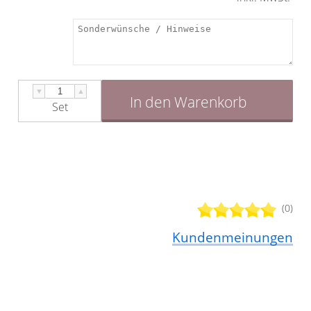
eingelegt und anschließend mit kleinen
Schrauben fixiert.
▼
▲
In den Warenkorb
Set
(0)
Kundenmeinungen