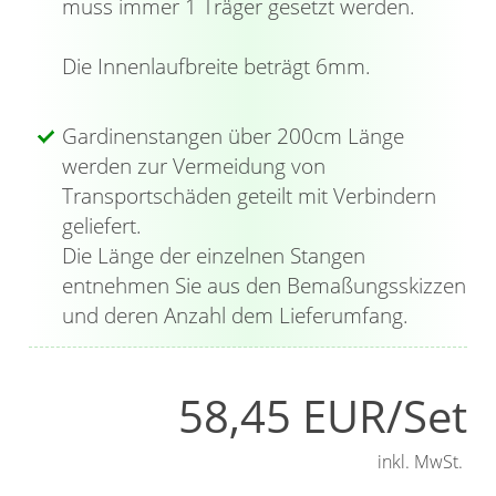
muss immer 1 Träger gesetzt werden.
wirken antik und können auch an einen
Türknauf erinnern. Mit dem beiliegenden
Die Innenlaufbreite beträgt 6mm.
Innensechskantschlüssel werden sie fixiert. Die
Gardinenstange können Sie in verschiedenen
Gardinenstangen über 200cm Länge
Längen bestellen. Abhängig davon sind
werden zur Vermeidung von
zusätzlich Verbinder mit
Transportschäden geteilt mit Verbindern
Innensechskantschlüssel im Lieferumfang
geliefert.
enthalten, welche die einzelnen
Die Länge der einzelnen Stangen
Gardinenstangen zusammenführen und für
entnehmen Sie aus den Bemaßungsskizzen
Stabilität sorgen. Die robusten Träger besitzen
und deren Anzahl dem Lieferumfang.
jeweils eine halbrunde Öffnung und dienen der
Schraubmontage an der Wand. Dabei haben
Sie die Möglichkeit die Gardinenstange
58,45 EUR/Set
wahlweise mit der Öffnung nach oben oder
unten anzubringen. Sie wird in die Träger
inkl. MwSt.
eingelegt und anschließend mit kleinen