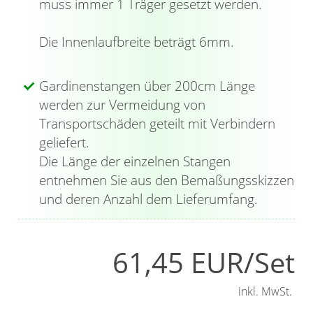
muss immer 1 Träger gesetzt werden.
gestaltet, können einfach auf die
Gardinenstange aufgesteckt werden. Diese
Die Innenlaufbreite beträgt 6mm.
können Sie in verschiedenen Längen bestellen.
Abhängig davon sind zusätzlich Verbinder im
Gardinenstangen über 200cm Länge
Lieferumfang enthalten, welche die einzelnen
werden zur Vermeidung von
Gardinenstangen zusammenführen und für
Transportschäden geteilt mit Verbindern
Stabilität sorgen. Die robusten Träger besitzen
geliefert.
jeweils eine halbrunde Öffnung und dienen der
Die Länge der einzelnen Stangen
Schraubmontage an der Wand. Dabei haben
entnehmen Sie aus den Bemaßungsskizzen
Sie die Möglichkeit die Gardinenstange
und deren Anzahl dem Lieferumfang.
wahlweise mit der Öffnung nach oben oder
unten anzubringen. Sie wird in die Träger
eingelegt und anschließend mit kleinen
61,45 EUR/Set
Schrauben fixiert.
inkl. MwSt.