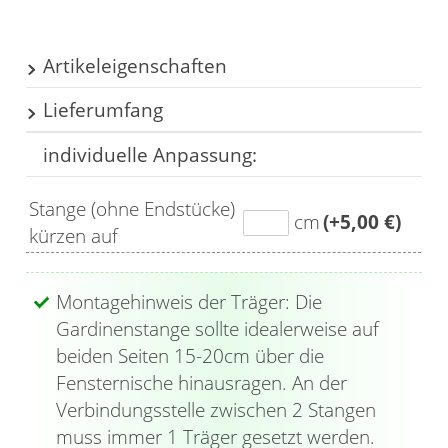
Artikeleigenschaften
Lieferumfang
Länge: 160cm
Länge mit Endkappen: 160.8cm
individuelle Anpassung:
1x Gardinenstange
Anzahl der Läufe:
1
2x Träger
Innenlaufbreite:
6mm
Stange (ohne Endstücke)
2x Endstück
cm
(+5,00 €)
Innenlaufstange:
ja
kürzen auf
20x Klickgleiter
Material:
Metall
Farbe: titan
Montagehinweis der Träger: Die
Gardinenstange sollte idealerweise auf
beiden Seiten 15-20cm über die
Fensternische hinausragen. An der
Verbindungsstelle zwischen 2 Stangen
muss immer 1 Träger gesetzt werden.