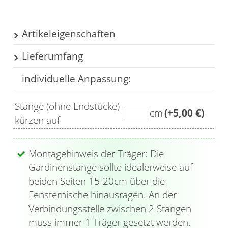
Artikeleigenschaften
Lieferumfang
Länge: 160cm
Länge mit Endkappen: 160.8cm
individuelle Anpassung:
1x Gardinenstange
Anzahl der Läufe:
1
2x Träger
Innenlaufbreite:
6mm
Stange (ohne Endstücke)
2x Endstück
cm
(+5,00 €)
Innenlaufstange:
ja
kürzen auf
20x Klickgleiter
Material:
Metall
Farbe: weiß
Montagehinweis der Träger: Die
Gardinenstange sollte idealerweise auf
beiden Seiten 15-20cm über die
Fensternische hinausragen. An der
Verbindungsstelle zwischen 2 Stangen
muss immer 1 Träger gesetzt werden.