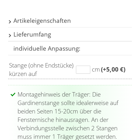
Artikeleigenschaften
Lieferumfang
Länge: 160cm
Länge mit Endkappen: 170.2cm
individuelle Anpassung:
1x Gardinenstange
Anzahl der Läufe:
1
2x Träger
Innenlaufbreite:
6mm
Stange (ohne Endstücke)
2x Endstück
cm
(+5,00 €)
Innenlaufstange:
ja
kürzen auf
20x Klickgleiter
Material:
Metall
Farbe: titan
Montagehinweis der Träger: Die
Gardinenstange sollte idealerweise auf
beiden Seiten 15-20cm über die
Fensternische hinausragen. An der
Verbindungsstelle zwischen 2 Stangen
muss immer 1 Träger gesetzt werden.