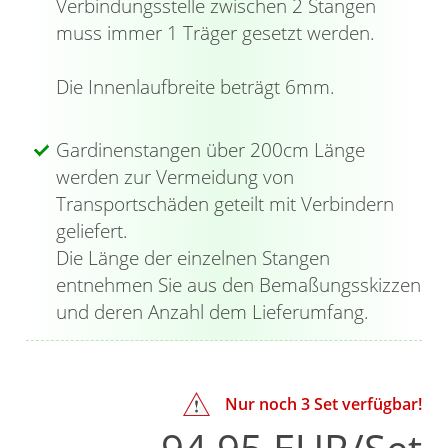
Verbindungsstelle zwischen 2 Stangen
zudem mit drei rundherum laufenden
muss immer 1 Träger gesetzt werden.
Einkerbungen versehen und werden mit dem
beiliegenden Innensechskantschlüssel fixiert;
Die Innenlaufbreite beträgt 6mm.
im Gegensatz dazu werden die Kappen einfach
auf die Gardinenstangen aufgesteckt. Diese
Gardinenstangen über 200cm Länge
können Sie in verschiedenen Längen bestellen.
werden zur Vermeidung von
Abhängig davon sind zusätzlich Verbinder im
Transportschäden geteilt mit Verbindern
Lieferumfang enthalten, welche die einzelnen
geliefert.
Gardinenstangen zusammenführen und für
Die Länge der einzelnen Stangen
Stabilität sorgen. Die robusten Träger besitzen
entnehmen Sie aus den Bemaßungsskizzen
jeweils zwei halbrunde Öffnungen und dienen
und deren Anzahl dem Lieferumfang.
der Schraubmontage an der Wand. Dabei
haben Sie die Möglichkeit die Gardinenstangen
wahlweise mit der Öffnung nach oben oder
unten anzubringen. Sie werden in die Träger
Nur noch
3
Set verfügbar!
eingelegt und anschließend mit kleinen