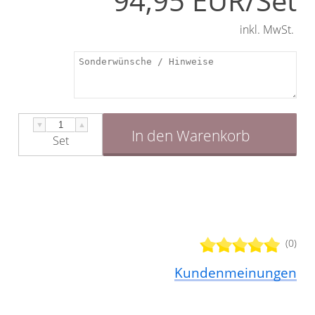
94,95 EUR/Set
Schrauben fixiert.
inkl. MwSt.
▼
▲
In den Warenkorb
Set
(0)
Kundenmeinungen