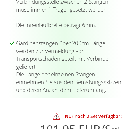
Verbindungsstelle zwischen 2 Stangen
zudem mit zwei rundherum laufenden
muss immer 1 Träger gesetzt werden.
Einkerbungen versehen. Mit
Innensechskantschlüssel werden sie an den
Die Innenlaufbreite beträgt 6mm.
Enden der vorderen Gardinenstange befestigt;
die kappenförmigen Endstücke können Sie
Gardinenstangen über 200cm Länge
dagegen einfach aufstecken. Die
werden zur Vermeidung von
Gardinenstangen sind in verschiedenen
Transportschäden geteilt mit Verbindern
Längen erhältlich. Abhängig davon sind
geliefert.
zusätzlich Verbinder im Lieferumfang
Die Länge der einzelnen Stangen
enthalten, welche die einzelnen
entnehmen Sie aus den Bemaßungsskizzen
Gardinenstangen zusammenführen und für
und deren Anzahl dem Lieferumfang.
Stabilität sorgen. Die robusten Träger besitzen
jeweils zwei halbrunde Öffnungen und dienen
der Schraubmontage an der Wand. Dabei
haben Sie die Möglichkeit die Gardinenstangen
Nur noch
2
Set verfügbar!
wahlweise mit der Öffnung nach oben oder