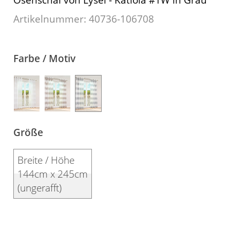
Kissen
Artikelnummer: 40736-
106708
Tischdecke
Fensterbilder
Farbe / Motiv
Gardinenstange
Stoffe
Panneaux
Größe
Breite / Höhe
144cm x 245cm
(ungerafft)