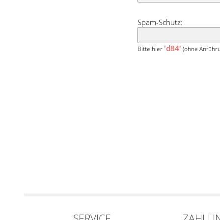
Spam-Schutz:
'd84'
Bitte hier
(ohne Anführu
SERVICE
ZAHLU