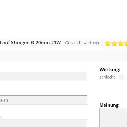
Gardinenringe mit Gleiteinlage werden die
Befestigungsmaterial
Faltenlegehaken geclipst. Anschließend wird die
Montageanleitung
Gardine oder der Vorhang mittels Gardinenband
oder Kräuselband an den Faltenhaken befestigt.
Die integrierte Gleiteinlage erleichtert die
Bedienung und sorgt zudem für ein nahezu
geräuschloses Verschieben der Ringe auf der
Stange. Hier sind die Endstücke als Kegel gestaltet
 2-Lauf Stangen Ø 20mm #1W
| Gesamtbewertungen:
und zudem mit drei ringförmigen Einkerbungen
verziert.
Wertung:
schlecht
Meinung:
:
g)