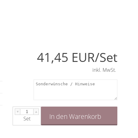
41,45 EUR/Set
inkl. MwSt.
t
t
▼
▲
r
In den Warenkorb
Set
e