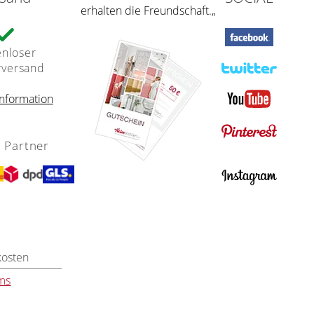
erhalten die Freundschaft.„
enloser
rversand
nformation
 Partner
kosten
ms