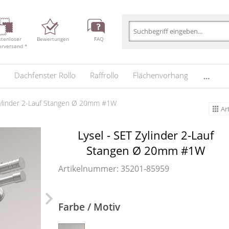
stenloser
Bewertungen
FAQ
erversand *
Dachfenster Rollo
Raffrollo
Flächenvorhang
...
Zylinder 2-Lauf Stangen Ø 20mm #1W
Ar
Lysel - SET Zylinder 2-Lauf
Stangen Ø 20mm #1W
Artikelnummer: 35201-
85959
Farbe / Motiv