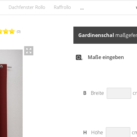
Dachfenster Rollo
Raffrollo
...
(0)
Gardinenschal
maßgefert
Maße eingeben
B
Breite
c
H
Höhe
c