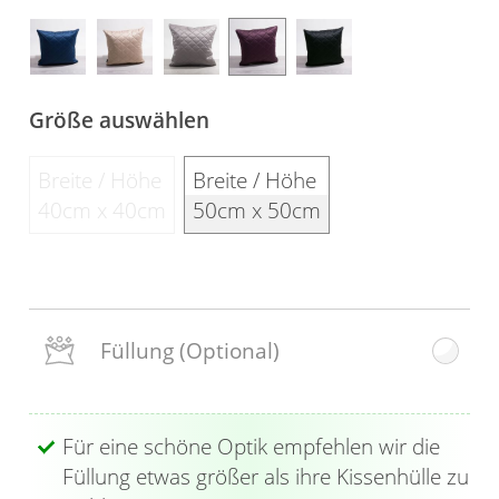
Gardinenstange
Stoffe
Größe auswählen
Panneaux
Breite / Höhe
Breite / Höhe
40cm x 40cm
50cm x 50cm
Füllung
(Optional)
Für eine schöne Optik empfehlen wir die
Füllung etwas größer als ihre Kissenhülle zu