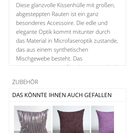
Diese glanzvolle Kissenhülle mit großen,
abgesteppten Rauten ist ein ganz
besonderes Accessoire. Die edle und
elegante Optik kommt mitunter durch
das Material in Microfaseroptik zustande,
das aus einem synthetischen
Mischgewebe besteht. Das
Rautenmuster ist auf beiden Seiten gleich
und verleiht dem Kissenbezug durch die
ZUBEHÖR
geometrischen Formen eine moderne
Note. Bitte beachten Sie, dass der Bezug
DAS KÖNNTE IHNEN AUCH GEFALLEN
nicht waschbar ist. Passende
Kissenfüllungen sind separat im Shop
erhältlich.