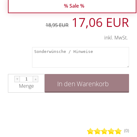
% Sale %
17,06 EUR
18,95 EUR
inkl. MwSt.
▼
▲
In den Warenkorb
Menge
(0)