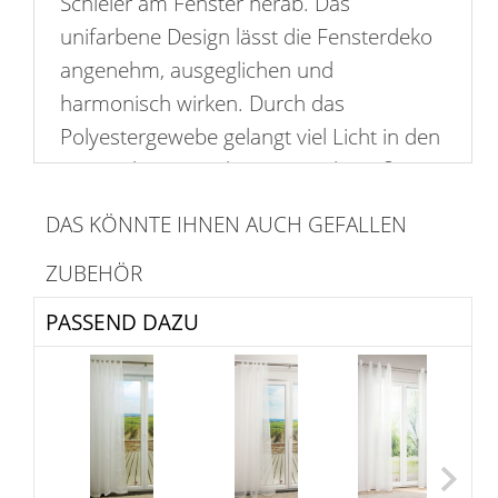
Schleier am Fenster herab. Das
unifarbene Design lässt die Fensterdeko
angenehm, ausgeglichen und
harmonisch wirken. Durch das
Polyestergewebe gelangt viel Licht in den
Raum, dieser erscheint optisch größer,
zudem offen, einladend und freundlich.
DAS KÖNNTE IHNEN AUCH GEFALLEN
Die großen, breiten Schlaufen haben
dieselbe Farbe wie der Stoff und dienen
ZUBEHÖR
nicht nur der Aufhängung an einer
PASSEND DAZU
Gardinenstange oder der Integration in
ein Schienensystem, sie sind auch ein
wesentliches Element der Gestaltung.
Gardinenstangen, Gardinenschienen und
Schlaufengleiter finden Sie unter