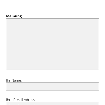
Anthrazit, Maigrün, Nachtblau, Orange
oder Bordeaux. Für ausdrucksstarke
Hell-Dunkel-Kontraste ist dieser
Meinung:
Schlaufenschal wie gemacht.
Ihr Name:
Ihre E-Mail-Adresse: