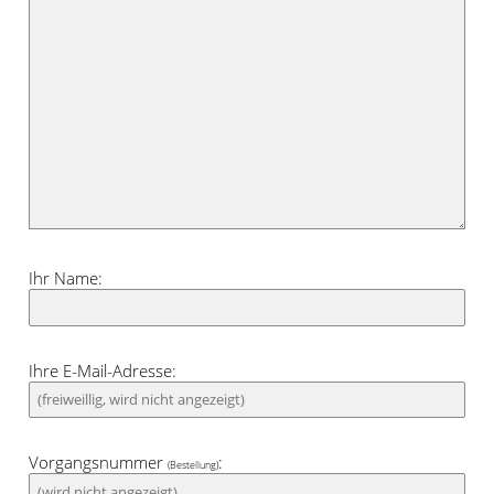
mit kräftigen, intensiven Farben, die
neben diesem Zugbandschal mit Streifen
noch besser zur Geltung kommen.
Ihr Name:
Ihre E-Mail-Adresse:
Vorgangsnummer
:
(Bestellung)