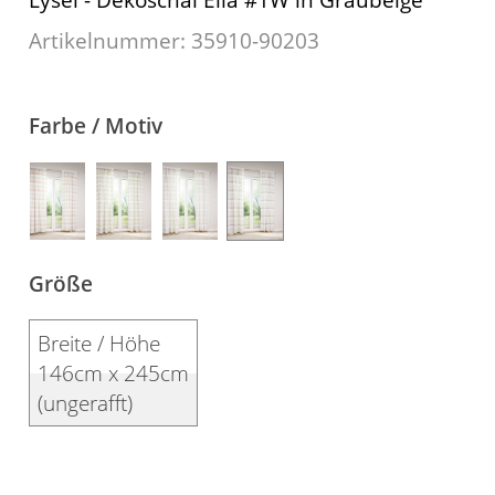
Kissen
Artikelnummer: 35910-
90203
Tischdecke
Fensterbilder
Farbe / Motiv
Gardinenstange
Stoffe
Panneaux
Größe
Breite / Höhe
146cm x 245cm
(ungerafft)