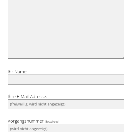
Romantik wirken die in unterschiedlichen
Grau- und Rosénuancen gestalteten
Blätter. Weniger verspielt, vielmehr edel
und erwachsen präsentiert sich der
Zugbandschal mit Naturmotiv.
Verwandte Pastellfarben, weitere
Grautöne sowie Taupe passen perfekt
dazu. Mit verschiedenen Grüntönen
Ihr Name:
betten Sie die Blätter wie in eine
Naturlandschaft ein; dunkle Blautöne
und rötliches Holz heben den edlen
Ihre E-Mail-Adresse:
Charakter hervor.
Vorgangsnummer
:
(Bestellung)