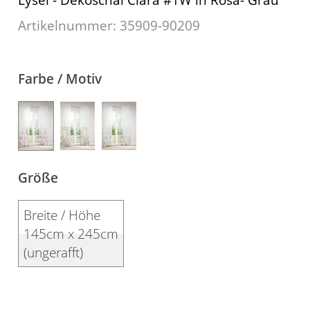
Kissen
Artikelnummer: 35909-
90209
Tischdecke
Fensterbilder
Farbe / Motiv
Gardinenstange
Stoffe
Panneaux
Größe
Breite / Höhe
145cm x 245cm
(ungerafft)