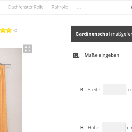
Dachfenster Rollo
Raffrollo
...
(0)
Gardinenschal
maßgefert
Maße eingeben
B
Breite
c
H
Höhe
c