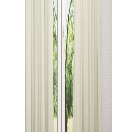
Kissen
Tischdecke
Fensterbilder
Gardinenstange
Stoffe
Panneaux