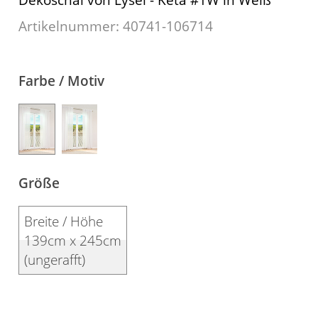
Kissen
Artikelnummer: 40741-
106714
Tischdecke
Fensterbilder
Farbe / Motiv
Gardinenstange
Stoffe
Panneaux
Größe
Breite / Höhe
139cm x 245cm
(ungerafft)