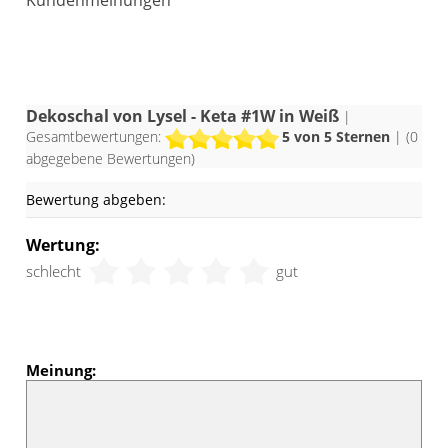
Dekoschals ab. Die luftig-leichte Eleganz
und das zarte, stilvolle Flair kommt vielen
Räumen zugute. Außerdem können Sie
diesen Zugbandschal vielfältig
Dekoschal von Lysel - Keta #1W in Weiß
|
Gesamtbewertungen:
5
von 5 Sternen
| (
0
kombinieren und als geschmackvolle
abgegebene Bewertungen)
Umrahmung in das bisherige
Wohnkonzept integrieren.
Bewertung abgeben:
Wertung:
schlecht
gut
Meinung: