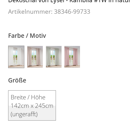
Kissen
Artikelnummer: 38346-
99733
Tischdecke
Fensterbilder
Farbe / Motiv
Gardinenstange
Stoffe
Panneaux
Größe
Breite / Höhe
142cm x 245cm
(ungerafft)