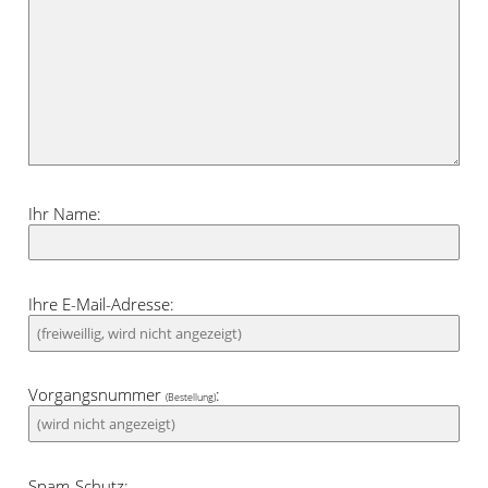
Zuhause ein. Sanfte Erdfarben oder
zeitloses Grau wirken davor edel und
elegant.
Ihr Name:
Ihre E-Mail-Adresse:
Vorgangsnummer
:
(Bestellung)
Spam-Schutz: