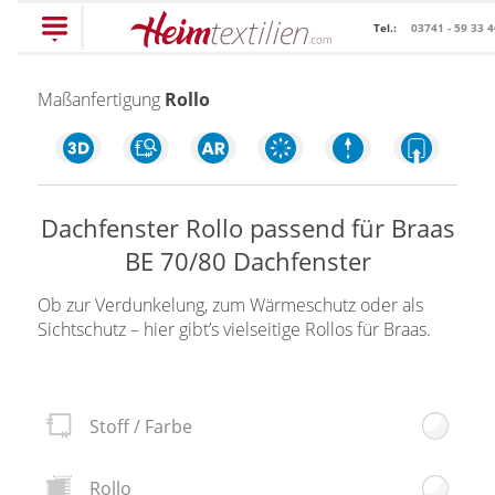
Tel.:
03741 - 59 33 
PRODUKTE
Maßanfertigung
Rollo
schließen
Dachfenster Rollo passend für Braas
Plissee
BE 70/80 Dachfenster
Rollo
Plissee nach Maß
Ob zur Verdunkelung, zum Wärmeschutz oder als
Faltstores in
Sichtschutz – hier gibt’s vielseitige Rollos für Braas.
Rollos nach Maß
Standardgrößen
Rollos in Standardgrößen
Wabenplissee
Thermo Rollo
Stoff / Farbe
Verdunklungsplissee
Doppelrollo
Sonnenschutz Plissee
Rollo