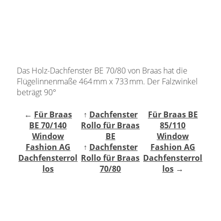
Gardinenstange
Stoffe
Panneaux
Das Holz-Dachfenster BE 70/80 von Braas hat die
Flügelinnenmaße 464 mm x 733 mm. Der Falzwinkel
beträgt 90°
←
Für Braas
↑
Dachfenster
Für Braas BE
BE 70/140
Rollo für Braas
85/110
Window
BE
Window
Fashion AG
↑
Dachfenster
Fashion AG
Dachfensterrol
Rollo für Braas
Dachfensterrol
los
70/80
los
→