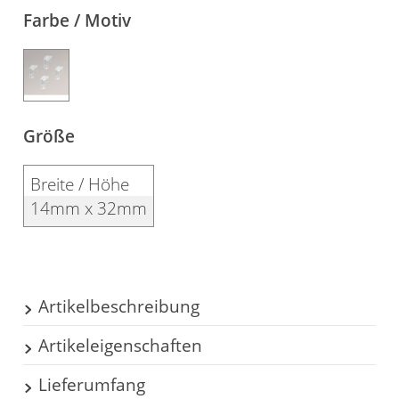
Farbe / Motiv
Gardinenstange
Stoffe
Panneaux
Größe
Breite / Höhe
14mm x 32mm
Artikelbeschreibung
Artikeleigenschaften
Mit den Clips Smart ist die Montage von
Plissees, ohne Bohren zu müssen, an fast allen
Lieferumfang
Befestigung: Klemmen