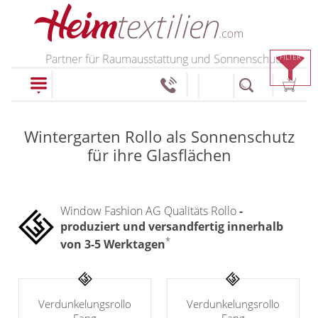
PRODUKTE
Partner für Raumausstattung und Sonnenschutz
FILTER
schließen
Wintergarten Rollo als Sonnenschutz
Plissee
für ihre Glasflächen
Rollo
Plissee nach Maß
Faltstores in
Window Fashion AG Qualitäts Rollo
-
Rollos nach Maß
produziert und versandfertig innerhalb
Standardgrößen
Rollos in Standardgrößen
*
von 3-5 Werktagen
Wabenplissee
Thermo Rollo
Verdunklungsplissee
Doppelrollo
Verdunkelungsrollo
Verdunkelungsrollo
Sonnenschutz Plissee