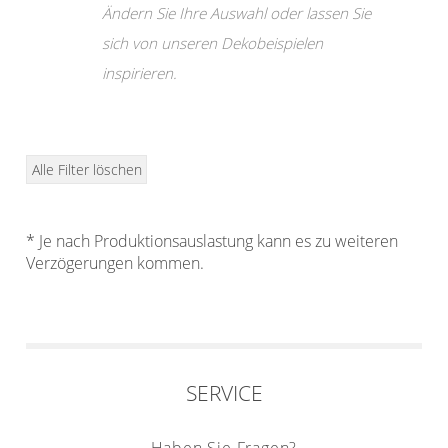
Klemmrollo
Ändern Sie Ihre Auswahl oder lassen Sie
Outdoor-Plissees
Rollo Kinderzimmer
sich von unseren Dekobeispielen
Plissee mit Muster
Bambusrollo
inspirieren.
Plissee günstig
Rollo mit Motiv & Muster
Bildergalerie
Rollo ausmessen
Plissee Modelle
Alle Filter löschen
Rollo Modelle
Plissee Befestigungen
Rollo Ersatzteile &
Plissee Messanleitung
* Je nach Produktionsauslastung kann es zu weiteren
Zubehör
Verzögerungen kommen.
Plissee Waschanleitung
Dachfenster Rollo
Schienensysteme
Raffrollo
Zubehör / Ersatzteile
Flächenvorhang
Raffrollos nach Maß
SERVICE
Raffrollos günstig
Lamellenvorhang
Flächenvorhang nach
Haben Sie Fragen?