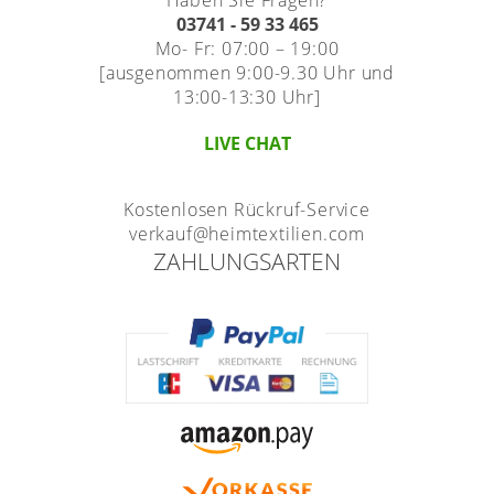
Maß
Standard Raffrollos
Jalousien
Lamellen nach Maß
03741 - 59 33 465
Standard
Zubehör für Raffrollos
Mo- Fr: 07:00 – 19:00
Fensterformen
Markisenstoff
Jalousien nach Maß
[ausgenommen 9:00-9.30 Uhr und
Flächengardinen
13:00-13:30 Uhr]
Ausstattung / Details
günstige Jalousien in
Technik
Balkon
Markisenstoff nach Maß
Standardgrößen
Individual Druck
LIVE CHAT
Sichtschutz
Zubehör für Vorhänge in
Holzjalousien
Messanleitung
Standardgrößen
Scheibengardinen
Balkonbespannung nach
Kostenlosen Rückruf-Service
Maß
Jalousie ausmessen
Lamellen Ersatzteile &
Sonnensegel
verkauf@heimtextilien.com
Scheibengardinen
Zubehör
Konfigurator
Jalousien ohne Bohren
ZAHLUNGSARTEN
Gardinenschals
Outdoor-Plissees
Galerie
Messanleitung
Fliegengitter
Schlaufenschals
Vorhangschals
Kissen
Ösenschals
Tischdecke
Fensterbilder