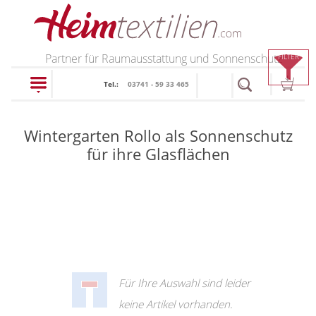
PRODUKTE
Partner für Raumausstattung und Sonnenschutz
FILTER
Tel.:
03741 - 59 33 465
schließen
Wintergarten Rollo als Sonnenschutz
Plissee
für ihre Glasflächen
Rollo
Plissee nach Maß
Faltstores in
Rollos nach Maß
Standardgrößen
Rollos in Standardgrößen
Wabenplissee
Thermo Rollo
Verdunklungsplissee
Für Ihre Auswahl sind leider
Doppelrollo
Sonnenschutz Plissee
keine Artikel vorhanden.