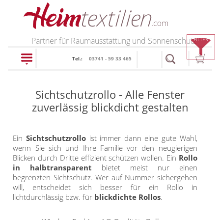
PRODUKTE
Partner für Raumausstattung und Sonnenschutz
FILTER
Tel.:
03741 - 59 33 465
schließen
Sichtschutzrollo - Alle Fenster
Plissee
zuverlässig blickdicht gestalten
Rollo
Plissee nach Maß
Ein
Sichtschutzrollo
ist immer dann eine gute Wahl,
Faltstores in
wenn Sie sich und Ihre Familie vor den neugierigen
Rollos nach Maß
Blicken durch Dritte effizient schützen wollen. Ein
Rollo
Standardgrößen
Rollos in Standardgrößen
in halbtransparent
bietet meist nur einen
Wabenplissee
begrenzten Sichtschutz. Wer auf Nummer sichergehen
Thermo Rollo
will, entscheidet sich besser für ein Rollo in
Verdunklungsplissee
lichtdurchlässig bzw. für
blickdichte Rollos
.
Doppelrollo
Sonnenschutz Plissee