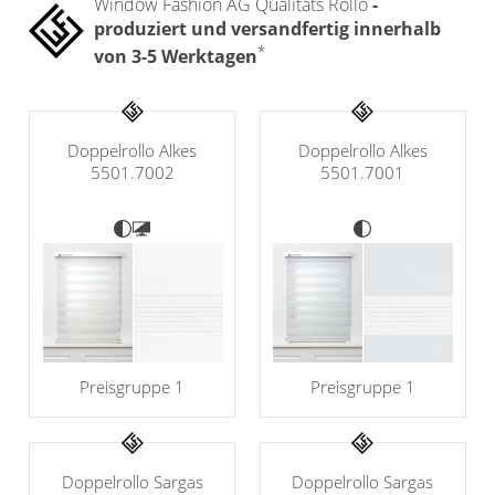
Klemmrollo
Window Fashion AG Qualitäts Rollo
-
Outdoor-Plissees
produziert und versandfertig innerhalb
Rollo Kinderzimmer
*
von 3-5 Werktagen
Plissee mit Muster
Bambusrollo
Plissee günstig
Rollo mit Motiv & Muster
Bildergalerie
Doppelrollo Alkes
Doppelrollo Alkes
Rollo ausmessen
5501.7002
5501.7001
Plissee Modelle
Rollo Modelle
Plissee Befestigungen
Rollo Ersatzteile &
Plissee Messanleitung
Zubehör
Plissee Waschanleitung
Dachfenster Rollo
Schienensysteme
Raffrollo
Zubehör / Ersatzteile
Preisgruppe 1
Preisgruppe 1
Flächenvorhang
Raffrollos nach Maß
Raffrollos günstig
Lamellenvorhang
Flächenvorhang nach
Doppelrollo Sargas
Doppelrollo Sargas