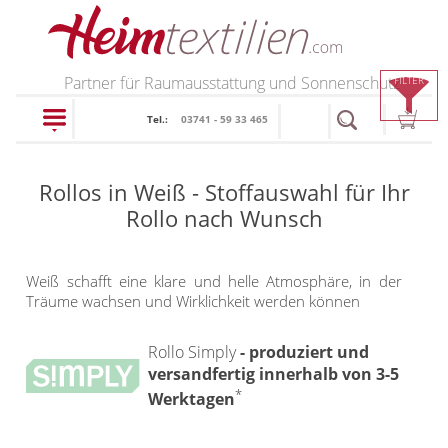
PRODUKTE
Partner für Raumausstattung und Sonnenschutz
FILTER
Tel.:
03741 - 59 33 465
schließen
Rollos in Weiß - Stoffauswahl für Ihr
Plissee
Rollo nach Wunsch
Rollo
Plissee nach Maß
Weiß schafft eine klare und helle Atmosphäre, in der
Faltstores in
Träume wachsen und Wirklichkeit werden können
Rollos nach Maß
Standardgrößen
Rollos in Standardgrößen
Rollo Simply
- produziert und
Wabenplissee
versandfertig innerhalb von 3-5
Thermo Rollo
Verdunklungsplissee
*
Werktagen
Doppelrollo
Sonnenschutz Plissee