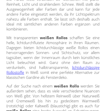
Maß
Standard Raffrollos
Jalousien
Reinheit, Licht und strahlendem Schnee. Weiß stellt die
Lamellen nach Maß
Ausgewogenheit aller Farben dar und kann für jede
Standard
Zubehör für Raffrollos
Fensterformen
andere Farbe eingesetzt werden, da ihr Lichtspektrum
Markisenstoff
Jalousien nach Maß
Flächengardinen
nahezu alle Farben enthält. Sie lässt sich deshalb auch
Ausstattung / Details
ideal mit sämtlichen anderen Farben ergänzen und
günstige Jalousien in
Technik
Balkon
Markisenstoff nach Maß
kombinieren.
Standardgrößen
Individual Druck
Sichtschutz
Zubehör für Vorhänge in
Mit transparenten
weißen Rollos
schaffen Sie eine
Holzjalousien
Messanleitung
Standardgrößen
Scheibengardinen
Balkonbespannung nach
helle, lichtdurchflutete Atmosphäre in Ihren Räumen.
Dagegen bieten lichtdurchlässige weiße Rollos einen
Maß
Jalousie ausmessen
Lamellen Ersatzteile &
Sonnensegel
hervorragenden Sonnen- und Sichtschutz, vor allem
Scheibengardinen
Zubehör
tagsüber, wenn der Innenraum durch kein künstliches
Konfigurator
Jalousien ohne Bohren
Licht beleuchtet wird. Ganz ohne den Raum zu
Gardinenschals
Outdoor-Plissees
Galerie
verdunkeln, sind halbtransparente,
lichtdurchlässige
Messanleitung
Rollostoffe
in Weiß somit eine perfekte Alternative zur
Fliegengitter
Schlaufenschals
klassischen Gardine als Fensterdeko.
Vorhangschals
Kissen
Auf der Suche nach einem
weißen Rollo
werden Sie
außerdem sehen, dass es viele verschiedene Nuancen
Ösenschals
Tischdecke
von Weiß gibt: Von hellstem Reinweiß über Naturweiß
und Cremeweiß bis hin zu gedecktem Warmweiß
Fensterbilder
(rotstichig) oder Kaltweiß (blaustichig) gibt es auch für
weiße Rollos
eine breite Auswahl an Schattierungen,