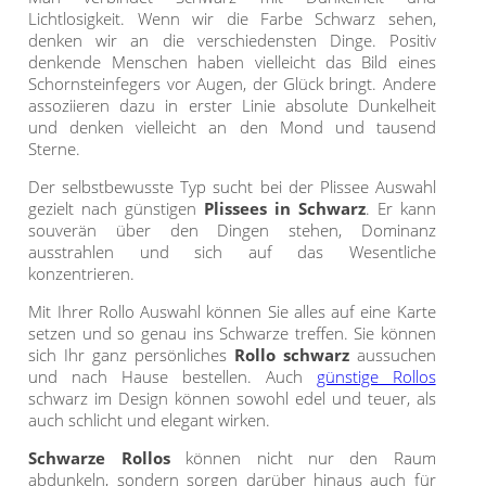
Maß
Standard Raffrollos
Jalousien
Lichtlosigkeit. Wenn wir die Farbe Schwarz sehen,
Lamellen nach Maß
denken wir an die verschiedensten Dinge. Positiv
Standard
Zubehör für Raffrollos
Fensterformen
denkende Menschen haben vielleicht das Bild eines
Markisenstoff
Jalousien nach Maß
Flächengardinen
Schornsteinfegers vor Augen, der Glück bringt. Andere
Ausstattung / Details
assoziieren dazu in erster Linie absolute Dunkelheit
günstige Jalousien in
Technik
Balkon
Markisenstoff nach Maß
und denken vielleicht an den Mond und tausend
Standardgrößen
Individual Druck
Sichtschutz
Sterne.
Zubehör für Vorhänge in
Holzjalousien
Messanleitung
Standardgrößen
Scheibengardinen
Balkonbespannung nach
Der selbstbewusste Typ sucht bei der Plissee Auswahl
gezielt nach günstigen
Plissees in Schwarz
. Er kann
Maß
Jalousie ausmessen
Lamellen Ersatzteile &
Sonnensegel
souverän über den Dingen stehen, Dominanz
Scheibengardinen
Zubehör
ausstrahlen und sich auf das Wesentliche
Konfigurator
Jalousien ohne Bohren
konzentrieren.
Gardinenschals
Outdoor-Plissees
Galerie
Mit Ihrer Rollo Auswahl können Sie alles auf eine Karte
Messanleitung
Fliegengitter
Schlaufenschals
setzen und so genau ins Schwarze treffen. Sie können
sich Ihr ganz persönliches
Rollo schwarz
aussuchen
Vorhangschals
Kissen
und nach Hause bestellen. Auch
günstige Rollos
schwarz im Design können sowohl edel und teuer, als
Ösenschals
Tischdecke
auch schlicht und elegant wirken.
Schwarze Rollos
können nicht nur den Raum
Fensterbilder
abdunkeln, sondern sorgen darüber hinaus auch für