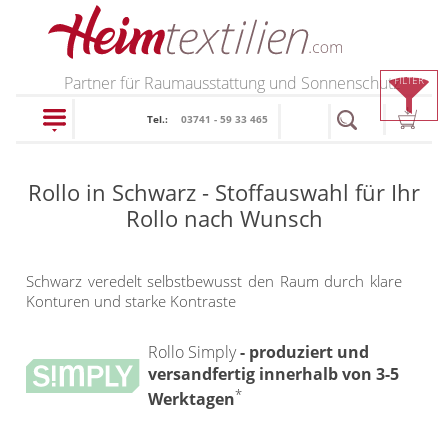
PRODUKTE
Partner für Raumausstattung und Sonnenschutz
FILTER
Tel.:
03741 - 59 33 465
schließen
Rollo in Schwarz - Stoffauswahl für Ihr
Plissee
Rollo nach Wunsch
Rollo
Plissee nach Maß
Schwarz veredelt selbstbewusst den Raum durch klare
Faltstores in
Konturen und starke Kontraste
Rollos nach Maß
Standardgrößen
Rollos in Standardgrößen
Rollo Simply
- produziert und
Wabenplissee
versandfertig innerhalb von 3-5
Thermo Rollo
Verdunklungsplissee
*
Werktagen
Doppelrollo
Sonnenschutz Plissee