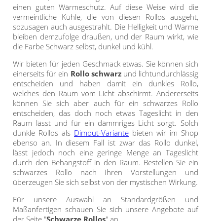
einen guten Wärmeschutz. Auf diese Weise wird die
Gardinenstange
vermeintliche Kühle, die von diesen Rollos ausgeht,
sozusagen auch ausgestrahlt. Die Helligkeit und Wärme
Stoffe
bleiben demzufolge draußen, und der Raum wirkt, wie
die Farbe Schwarz selbst, dunkel und kühl.
Panneaux
Wir bieten für jeden Geschmack etwas. Sie können sich
einerseits für ein
Rollo schwarz
und lichtundurchlässig
entscheiden und haben damit ein dunkles Rollo,
welches den Raum vom Licht abschirmt. Andererseits
können Sie sich aber auch für ein schwarzes Rollo
entscheiden, das doch noch etwas Tageslicht in den
Raum lässt und für ein dämmriges Licht sorgt. Solch
dunkle Rollos als
Dimout-Variante
bieten wir im Shop
ebenso an. In diesem Fall ist zwar das Rollo dunkel,
lässt jedoch noch eine geringe Menge an Tageslicht
durch den Behangstoff in den Raum. Bestellen Sie ein
schwarzes Rollo nach Ihren Vorstellungen und
überzeugen Sie sich selbst von der mystischen Wirkung.
Für unsere Auswahl an Standardgrößen und
Maßanfertigen schauen Sie sich unsere Angebote auf
der Seite "
Schwarze Rollos
" an.