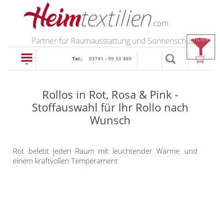
PRODUKTE
Partner für Raumausstattung und Sonnenschutz
FILTER
Tel.:
03741 - 59 33 465
schließen
Rollos in Rot, Rosa & Pink -
Plissee
Stoffauswahl für Ihr Rollo nach
Wunsch
Rollo
Plissee nach Maß
Faltstores in
Rollos nach Maß
Rot belebt jeden Raum mit leuchtender Wärme und
Standardgrößen
einem kraftvollen Temperament
Rollos in Standardgrößen
Wabenplissee
Thermo Rollo
Verdunklungsplissee
Doppelrollo
Sonnenschutz Plissee