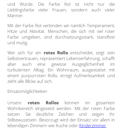
Maß
Standard Raffrollos
und Würde. Die Farbe Rot ist nicht nur die
Jalousien
Lamellen nach Maß
Lieblingsfarbe vieler Frauen, sondern auch vieler
Standard
Zubehör für Raffrollos
Männer.
Fensterformen
Markisenstoff
Jalousien nach Maß
Flächengardinen
Mit der Farbe Rot verbinden wir nämlich Temperament,
Ausstattung / Details
günstige Jalousien in
Technik
Balkon
Markisenstoff nach Maß
Hitze und Aktivität. Menschen, die sich mit viel roter
Standardgrößen
Individual Druck
Sichtschutz
Farbe umgeben, sind durchsetzungsstark, standfest
Zubehör für Vorhänge in
und mutig.
Holzjalousien
Messanleitung
Standardgrößen
Scheibengardinen
Balkonbespannung nach
Wer sich für ein
rotes Rollo
entscheidet, zeigt sein
Maß
Jalousie ausmessen
Lamellen Ersatzteile &
Selbstvertrauen, repräsentiert Lebenserfahrung, schafft
Sonnensegel
Scheibengardinen
aber auch eine gewisse Ausgeglichenheit im
Zubehör
Konfigurator
Jalousien ohne Bohren
turbulenten Alltag. Ein Wohnraum, ausgestattet mit
Gardinenschals
Outdoor-Plissees
einem purpurroten Rollo, erregt Aufmerksamkeit und
Galerie
zieht alle Blicke auf sich.
Messanleitung
Fliegengitter
Schlaufenschals
Einsatzmöglichkeiten
Vorhangschals
Kissen
Unsere
roten Rollos
können im gesamten
Ösenschals
Wohnbereich eingesetzt werden. Mit der roten Farbe
Tischdecke
setzen Sie deutliche Zeichen und zeigen Ihr
Stilbewusstsein. Bevorzugt wird der Einsatz vor allem in
Fensterbilder
lebendigen Zimmern wie Küche oder
Kinderzimmer
.