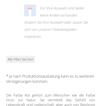
Klemmrollo
Outdoor-Plissees
Rollo Kinderzimmer
Für Ihre Auswahl sind leider
Plissee mit Muster
keine Artikel vorhanden.
Bambusrollo
Plissee günstig
Ändern Sie Ihre Auswahl oder lassen Sie
Rollo mit Motiv & Muster
sich von unseren Dekobeispielen
Bildergalerie
Rollo ausmessen
inspirieren.
Plissee Modelle
Rollo Modelle
Plissee Befestigungen
Rollo Ersatzteile &
Plissee Messanleitung
Zubehör
Alle Filter löschen
Plissee Waschanleitung
Dachfenster Rollo
Schienensysteme
* Je nach Produktionsauslastung kann es zu weiteren
Raffrollo
Zubehör / Ersatzteile
Verzögerungen kommen.
Flächenvorhang
Raffrollos nach Maß
Die Farbe Rot gehört zum Menschen wie die Farbe
Raffrollos günstig
Lamellenvorhang
Grün zur Natur. Sie vermittelt das Gefühl von
Flächenvorhang nach
Lebenskraft und Leidenschaft, aber auch von Reichtum