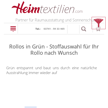
PRODUKTE
Partner für Raumausstattung und Sonnenschutz
FILTER
Tel.:
03741 - 59 33 465
schließen
Rollos in Grün - Stoffauswahl für Ihr
Plissee
Rollo nach Wunsch
Rollo
Plissee nach Maß
Grün entspannt und baut uns durch eine natürliche
Faltstores in
Ausstrahlung immer wieder auf
Rollos nach Maß
Standardgrößen
Rollos in Standardgrößen
Wabenplissee
Thermo Rollo
Verdunklungsplissee
Doppelrollo
Sonnenschutz Plissee