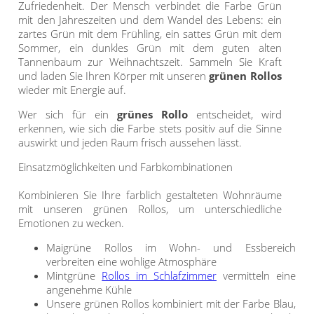
Maß
Standard Raffrollos
Zufriedenheit. Der Mensch verbindet die Farbe Grün
Jalousien
Lamellen nach Maß
mit den Jahreszeiten und dem Wandel des Lebens: ein
Standard
Zubehör für Raffrollos
zartes Grün mit dem Frühling, ein sattes Grün mit dem
Fensterformen
Markisenstoff
Jalousien nach Maß
Flächengardinen
Sommer, ein dunkles Grün mit dem guten alten
Tannenbaum zur Weihnachtszeit. Sammeln Sie Kraft
Ausstattung / Details
günstige Jalousien in
Technik
Balkon
Markisenstoff nach Maß
und laden Sie Ihren Körper mit unseren
grünen Rollos
Standardgrößen
Individual Druck
wieder mit Energie auf.
Sichtschutz
Zubehör für Vorhänge in
Holzjalousien
Messanleitung
Wer sich für ein
grünes Rollo
entscheidet, wird
Standardgrößen
Scheibengardinen
Balkonbespannung nach
erkennen, wie sich die Farbe stets positiv auf die Sinne
Maß
Jalousie ausmessen
Lamellen Ersatzteile &
auswirkt und jeden Raum frisch aussehen lässt.
Sonnensegel
Scheibengardinen
Zubehör
Konfigurator
Jalousien ohne Bohren
Einsatzmöglichkeiten und Farbkombinationen
Gardinenschals
Outdoor-Plissees
Galerie
Kombinieren Sie Ihre farblich gestalteten Wohnräume
Messanleitung
Fliegengitter
mit unseren grünen Rollos, um unterschiedliche
Schlaufenschals
Emotionen zu wecken.
Vorhangschals
Kissen
Maigrüne Rollos im Wohn- und Essbereich
Ösenschals
verbreiten eine wohlige Atmosphäre
Tischdecke
Mintgrüne
Rollos im Schlafzimmer
vermitteln eine
angenehme Kühle
Fensterbilder
Unsere grünen Rollos kombiniert mit der Farbe Blau,