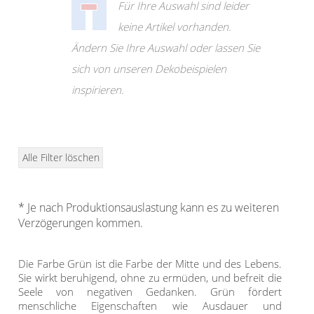
Klemmrollo
Für Ihre Auswahl sind leider
Outdoor-Plissees
Rollo Kinderzimmer
keine Artikel vorhanden.
Plissee mit Muster
Ändern Sie Ihre Auswahl oder lassen Sie
Bambusrollo
Plissee günstig
sich von unseren Dekobeispielen
Rollo mit Motiv & Muster
Bildergalerie
inspirieren.
Rollo ausmessen
Plissee Modelle
Rollo Modelle
Plissee Befestigungen
Rollo Ersatzteile &
Alle Filter löschen
Plissee Messanleitung
Zubehör
Plissee Waschanleitung
Dachfenster Rollo
* Je nach Produktionsauslastung kann es zu weiteren
Schienensysteme
Verzögerungen kommen.
Raffrollo
Zubehör / Ersatzteile
Die Farbe Grün ist die Farbe der Mitte und des Lebens.
Flächenvorhang
Raffrollos nach Maß
Sie wirkt beruhigend, ohne zu ermüden, und befreit die
Seele von negativen Gedanken. Grün fördert
Raffrollos günstig
Lamellenvorhang
Flächenvorhang nach
menschliche Eigenschaften wie Ausdauer und