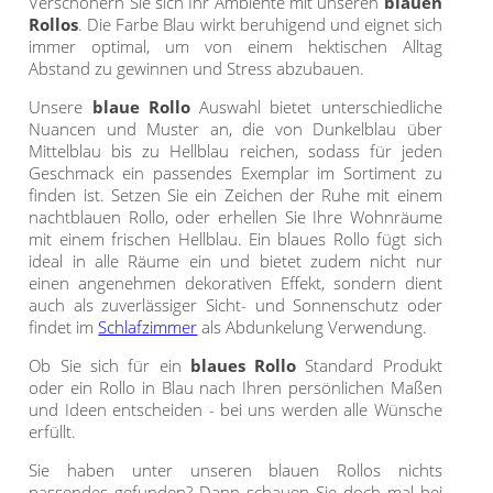
Verschönern Sie sich Ihr Ambiente mit unseren
blauen
Rollos
. Die Farbe Blau wirkt beruhigend und eignet sich
immer optimal, um von einem hektischen Alltag
Abstand zu gewinnen und Stress abzubauen.
Unsere
blaue Rollo
Auswahl bietet unterschiedliche
Nuancen und Muster an, die von Dunkelblau über
Mittelblau bis zu Hellblau reichen, sodass für jeden
Geschmack ein passendes Exemplar im Sortiment zu
finden ist. Setzen Sie ein Zeichen der Ruhe mit einem
nachtblauen Rollo, oder erhellen Sie Ihre Wohnräume
mit einem frischen Hellblau. Ein blaues Rollo fügt sich
ideal in alle Räume ein und bietet zudem nicht nur
einen angenehmen dekorativen Effekt, sondern dient
auch als zuverlässiger Sicht- und Sonnenschutz oder
findet im
Schlafzimmer
als Abdunkelung Verwendung.
Ob Sie sich für ein
blaues Rollo
Standard Produkt
oder ein Rollo in Blau nach Ihren persönlichen Maßen
und Ideen entscheiden - bei uns werden alle Wünsche
erfüllt.
Sie haben unter unseren blauen Rollos nichts
passendes gefunden? Dann schauen Sie doch mal bei