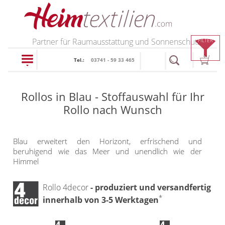
PRODUKTE
Partner für Raumausstattung und Sonnenschutz
FILTER
Tel.:
03741 - 59 33 465
schließen
Rollos in Blau - Stoffauswahl für Ihr
Plissee
Rollo nach Wunsch
Rollo
Plissee nach Maß
Blau erweitert den Horizont, erfrischend und
Faltstores in
beruhigend wie das Meer und unendlich wie der
Rollos nach Maß
Himmel
Standardgrößen
Rollos in Standardgrößen
Wabenplissee
Rollo 4decor
- produziert und versandfertig
Thermo Rollo
Verdunklungsplissee
*
innerhalb von 3-5 Werktagen
Doppelrollo
Sonnenschutz Plissee