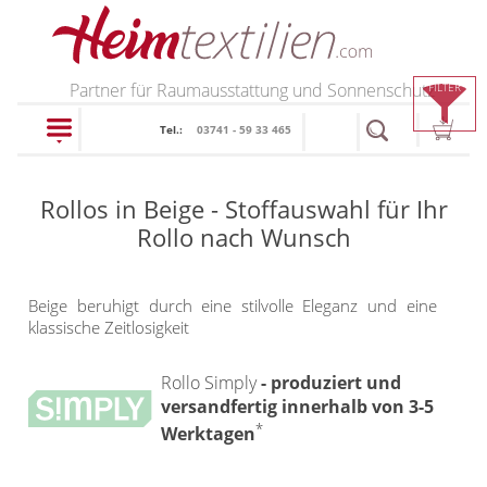
PRODUKTE
Partner für Raumausstattung und Sonnenschutz
FILTER
Tel.:
03741 - 59 33 465
schließen
Rollos in Beige - Stoffauswahl für Ihr
Plissee
Rollo nach Wunsch
Rollo
Plissee nach Maß
Beige beruhigt durch eine stilvolle Eleganz und eine
Faltstores in
klassische Zeitlosigkeit
Rollos nach Maß
Standardgrößen
Rollos in Standardgrößen
Rollo Simply
- produziert und
Wabenplissee
versandfertig innerhalb von 3-5
Thermo Rollo
Verdunklungsplissee
*
Werktagen
Doppelrollo
Sonnenschutz Plissee