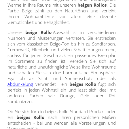
Maß
Standard Raffrollos
Jalousien
Wärme in Ihre Räume mit unseren
beigen Rollos
. Die
Lamellen nach Maß
Farbe Beige zählt zu den Naturtönen und verleiht
Standard
Zubehör für Raffrollos
Fensterformen
Ihrem Wohnambiente vor allem eine dezente
Markisenstoff
Jalousien nach Maß
Flächengardinen
Gemütlichkeit und Behaglichkeit.
Ausstattung / Details
günstige Jalousien in
Technik
Balkon
Markisenstoff nach Maß
Unsere
beige Rollo
-Auswahl ist in verschiedenen
Standardgrößen
Individual Druck
Sichtschutz
Nuancen und Musterungen vertreten. Sie erstrecken
Zubehör für Vorhänge in
sich vom klassischen Beige-Ton bis hin zu Sandfarben,
Holzjalousien
Messanleitung
Standardgrößen
Scheibengardinen
Balkonbespannung nach
Cremeweiß, Elfenbein und vielen Schattierungen mehr,
sodass für jeden Geschmack ein passendes Exemplar
Maß
Jalousie ausmessen
Lamellen Ersatzteile &
Sonnensegel
im Sortiment zu finden ist. Veredeln Sie sich auf
Scheibengardinen
Zubehör
natürliche und unaufdringliche Weise Ihre Wohnräume
Konfigurator
Jalousien ohne Bohren
und schaffen Sie sich eine harmonische Atmosphäre.
Gardinenschals
Outdoor-Plissees
Galerie
Egal ob als Sicht- und Sonnenschutz oder als
Messanleitung
Abdunkelung
verwendet - ein
beiges Rollo
fügt sich
Fliegengitter
Schlaufenschals
perfekt in jeden Wohnstil ein und lässt sich ideal mit
anderen Farben wie Orange, Gelb oder Rot
Vorhangschals
Kissen
kombinieren.
Ösenschals
Tischdecke
Ob Sie sich für ein beiges Rollo Standard Produkt oder
ein
beiges Rollo
nach Ihren persönlichen Maßen
Fensterbilder
entscheiden - bei uns werden alle Vorstellungen und
Wünsche erfüllt.