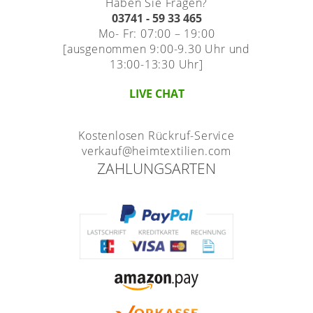
Maß
Haben Sie Fragen?
Standard Raffrollos
Jalousien
Lamellen nach Maß
03741 - 59 33 465
Standard
Zubehör für Raffrollos
Mo- Fr: 07:00 – 19:00
Fensterformen
Markisenstoff
Jalousien nach Maß
Flächengardinen
[ausgenommen 9:00-9.30 Uhr und
Ausstattung / Details
13:00-13:30 Uhr]
günstige Jalousien in
Technik
Balkon
Markisenstoff nach Maß
Standardgrößen
Individual Druck
Sichtschutz
LIVE CHAT
Zubehör für Vorhänge in
Holzjalousien
Messanleitung
Standardgrößen
Scheibengardinen
Balkonbespannung nach
Kostenlosen Rückruf-Service
Maß
Jalousie ausmessen
Lamellen Ersatzteile &
Sonnensegel
Scheibengardinen
verkauf@heimtextilien.com
Zubehör
Konfigurator
Jalousien ohne Bohren
ZAHLUNGSARTEN
Gardinenschals
Outdoor-Plissees
Galerie
Messanleitung
Fliegengitter
Schlaufenschals
Vorhangschals
Kissen
Ösenschals
Tischdecke
Fensterbilder