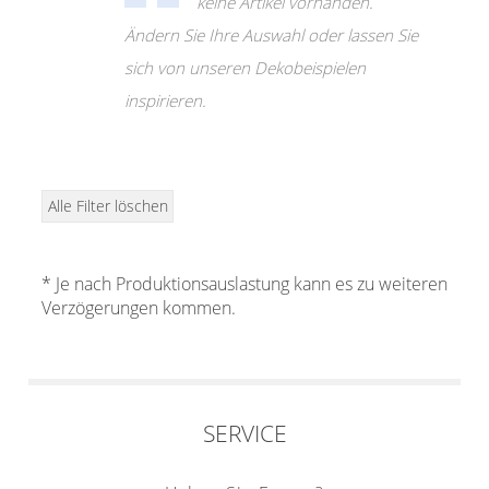
Klemmrollo
keine Artikel vorhanden.
Outdoor-Plissees
Ändern Sie Ihre Auswahl oder lassen Sie
Rollo Kinderzimmer
Plissee mit Muster
sich von unseren Dekobeispielen
Bambusrollo
Plissee günstig
inspirieren.
Rollo mit Motiv & Muster
Bildergalerie
Rollo ausmessen
Plissee Modelle
Rollo Modelle
Alle Filter löschen
Plissee Befestigungen
Rollo Ersatzteile &
Plissee Messanleitung
Zubehör
* Je nach Produktionsauslastung kann es zu weiteren
Plissee Waschanleitung
Verzögerungen kommen.
Dachfenster Rollo
Schienensysteme
Raffrollo
Zubehör / Ersatzteile
Flächenvorhang
Raffrollos nach Maß
SERVICE
Raffrollos günstig
Lamellenvorhang
Flächenvorhang nach