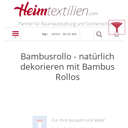
PRODUKTE
Partner für Raumausstattung und Sonnenschutz
FILTER
Tel.:
03741 - 59 33 465
schließen
Bambusrollo - natürlich
Plissee
dekorieren mit Bambus
Rollo
Rollos
Plissee nach Maß
Faltstores in
Rollos nach Maß
Standardgrößen
Rollos in Standardgrößen
Wabenplissee
Thermo Rollo
Verdunklungsplissee
Doppelrollo
Für Ihre Auswahl sind leider
Sonnenschutz Plissee